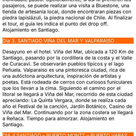
pasajeros, se puede realizar una visita a Bluestone, una
tienda de artesanía local, donde encontraran piezas con
piedra lapislázuli, la piedra nacional de Chile. Al finalizar
el tour, el guía les indica el punto del drop off.
Alojamiento en Santiago.
Día 3. SANTIAGO VIÑA DEL MAR Y VALPARAISO
Desayuno en el hotel. Viña del Mar, ubicada a 120 Km de
Santiago, pasando por la cordillera de la costa y el Valle
de Curacavi. Se observarán pueblos típicos y el lago
Peñuela. Valparaíso es una pintoresca ciudad, rica de
una autóctona arquitectura, inspiración de artistas y
poetas. Está rodeada de cerros con curiosos funiculares
que los llevan a la cima. Siguiendo el camino por el
litoral se llegará a Viña del Mar, recorrido de esta ciudad
apreciando: La Quinta Vergara, donde se realiza cada
año el Festival de la canción, Jardín Botánico, Casino de
Viña del Mar. Continuando por la zona costera se llegará
a Reñaca. Tiempo para almorzar. Alojamiento en
Santiago.
DIA 4.SANTIAGO – PUERTO MONTT – PUERTO VARAS