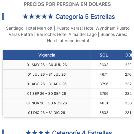
PRECIOS POR PERSONA EN DOLARES
★★★★★ Categoría 5 Estrellas
Santiago: Hotel Marriott | Puerto Varas: Hotel Wyndham Puerto
Varas Pettra | Bariloche: Hotel Alma del Lago | Buenos Aires:
Hotel Intercontinental
Vigencia
SGL
DBL
01 MAY 26 – 30 JUN 26
3603
2225
01 JUL 26 – 31 JUL 26
4671
2764
01 AGO 26 – 31 AGO 26
3796
2327
01 SEP 26 – 30 SEP 26
3796
2327
01 NOV 26 – 30 NOV 26
4051
3566
01 DIC 26 – 31 DIC 26
3803
2319
★★★★ Categoría 4 Estrellas