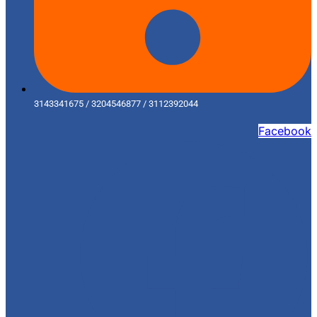
3143341675 / 3204546877 / 3112392044
Facebook