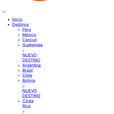
Inicio
Destinos
Perú
México
Cancun
Guatemala
–
NUEVO
DESTINO
Argentina
Brasil
Chile
Bolivia
–
NUEVO
DESTINO
Costa
Rica
–