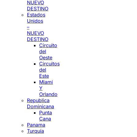
NUEVO
DESTINO
Estados
Unidos
–
NUEVO
DESTINO
Circuito
del
Oeste
Circuitos
del
Este
Miami
Y
Orlando
Republica
Dominicana
Punta
Cana
Panama
Turquía