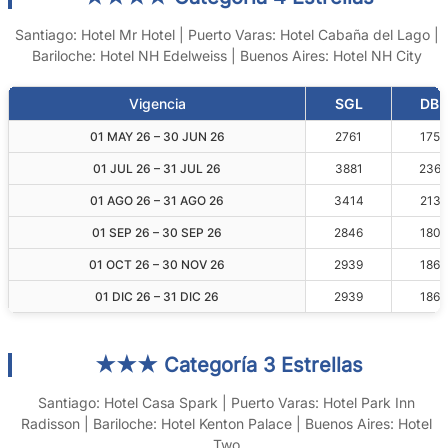
Santiago: Hotel Mr Hotel | Puerto Varas: Hotel Cabaña del Lago |
Bariloche: Hotel NH Edelweiss | Buenos Aires: Hotel NH City
Vigencia
SGL
DBL
01 MAY 26 – 30 JUN 26
2761
1755
01 JUL 26 – 31 JUL 26
3881
2365
01 AGO 26 – 31 AGO 26
3414
2131
01 SEP 26 – 30 SEP 26
2846
1805
01 OCT 26 – 30 NOV 26
2939
1862
01 DIC 26 – 31 DIC 26
2939
1862
★★★ Categoría 3 Estrellas
Santiago: Hotel Casa Spark | Puerto Varas: Hotel Park Inn
Radisson | Bariloche: Hotel Kenton Palace | Buenos Aires: Hotel
Two