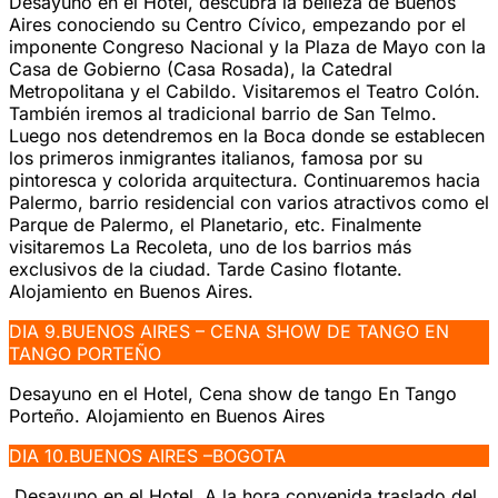
Desayuno en el Hotel, descubra la belleza de Buenos
Aires conociendo su Centro Cívico, empezando por el
imponente Congreso Nacional y la Plaza de Mayo con la
Casa de Gobierno (Casa Rosada), la Catedral
Metropolitana y el Cabildo. Visitaremos el Teatro Colón.
También iremos al tradicional barrio de San Telmo.
Luego nos detendremos en la Boca donde se establecen
los primeros inmigrantes italianos, famosa por su
pintoresca y colorida arquitectura. Continuaremos hacia
Palermo, barrio residencial con varios atractivos como el
Parque de Palermo, el Planetario, etc. Finalmente
visitaremos La Recoleta, uno de los barrios más
exclusivos de la ciudad. Tarde Casino flotante.
Alojamiento en Buenos Aires.
DIA 9.BUENOS AIRES – CENA SHOW DE TANGO EN
TANGO PORTEÑO
Desayuno en el Hotel, Cena show de tango En Tango
Porteño. Alojamiento en Buenos Aires
DIA 10.BUENOS AIRES –BOGOTA
Desayuno en el Hotel, A la hora convenida traslado del