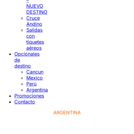
–
NUEVO
DESTINO
Cruce
Andino
Salidas
con
tiquetes
aéreos
Opcionales
de
destino
Cancun
Mexico
Perú
Argentina
Promociones
Contacto
ARGENTINA
CRUCE ANDINO - 10 Días / 9 Noches