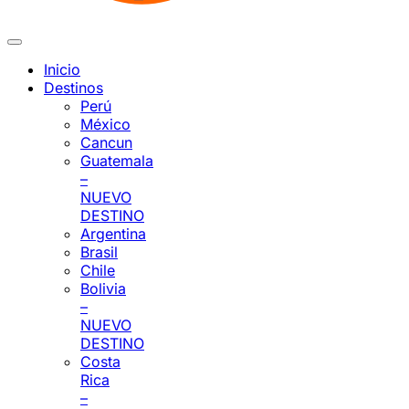
Inicio
Destinos
Perú
México
Cancun
Guatemala
–
NUEVO
DESTINO
Argentina
Brasil
Chile
Bolivia
–
NUEVO
DESTINO
Costa
Rica
–