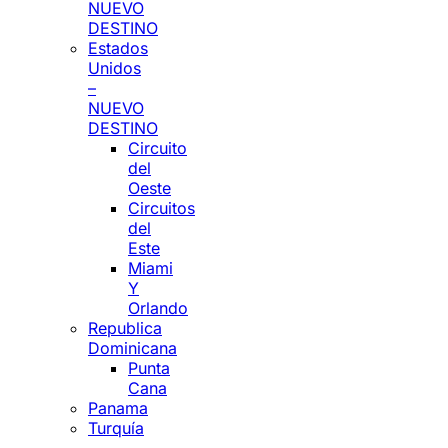
NUEVO
DESTINO
Estados
Unidos
–
NUEVO
DESTINO
Circuito
del
Oeste
Circuitos
del
Este
Miami
Y
Orlando
Republica
Dominicana
Punta
Cana
Panama
Turquía