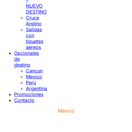
–
NUEVO
DESTINO
Cruce
Andino
Salidas
con
tiquetes
aéreos
Opcionales
de
destino
Cancun
Mexico
Perú
Argentina
Promociones
Contacto
México
SAN MIGUEL DE ALLENDE Y EL