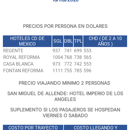
PRECIOS POR PERSONA EN DOLARES
HOTELES CD DE
CHD ( DE 2 A 10
SGL
DBL
TPL
MEXICO
AÑOS )
REGENTE
937
741
699
553
ROYAL REFORMA
1004
768
738
565
CASA BLANCA
973
772
742
553
FONTAN REFORMA
1111
755
785
596
PRECIO VIAJANDO MINIMO 2 PERSONAS
SAN MIGUEL DE ALLENDE:
HOTEL IMPERIO DE LOS
ANGELES
SUPLEMENTO SI LOS PASAJEROS SE HOSPEDAN
VIERNES O SABADO
COSTO POR TRAYECTO
COSTO LLEGANDO Y