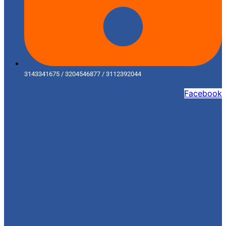
3143341675 / 3204546877 / 3112392044
Facebook